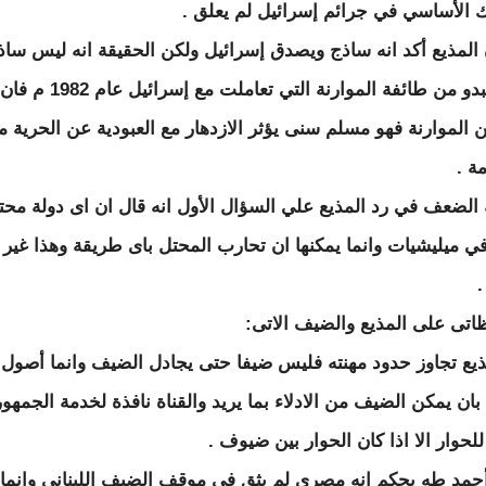
 الأساسي في جرائم إسرائيل لم يعلق .
 المذيع أكد انه ساذج ويصدق إسرائيل ولكن الحقيقة انه ليس ساذ
وانما يبدو من طائفة الموارنة التي تعاملت مع إسرا
 الموارنة فهو مسلم سنى يؤثر الازدهار مع العبودية عن الحرية م
ة .
الضعف في رد المذيع علي السؤال الأول انه قال ان اى دولة محتل
ي ميليشيات وانما يمكنها ان تحارب المحتل باى طريقة وهذا غير
اتى على المذيع والضيف الاتى:
ذيع تجاوز حدود مهنته فليس ضيفا حتى يجادل الضيف وانما أصول 
ان يمكن الضيف من الادلاء بما يريد والقناة نافذة لخدمة الجمهور
لحوار الا اذا كان الحوار بين ضيوف .
حمد طه بحكم انه مصري لم يثق في موقف الضيف اللبناني وانما