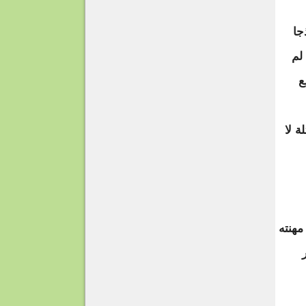
جا
ئيل عام 1982 م فان لم
ع
ة لا
مهنته