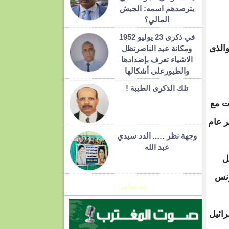
يترصدهم اسمه: الجيش
المالي؟
في ذكرى 23 يوليو 1952
بعد والذى
ومكانة عبد الناصرتظل
الاشياء تعرف بإضدادها
والطيورعلى أشكالها
تلك الذكرى الطيبة !
نت مع
ر عام
وجهة نظر ….. الدد سيدي
عبد الله
ل
ونس
بث مباشر
رائيل