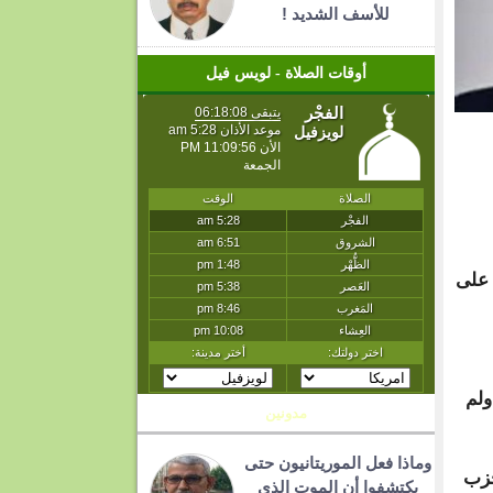
للأسف الشديد !
أوقات الصلاة - لويس فيل
 على
ولم
مدونين
وماذا فعل الموريتانيون حتى
حزب
يكتشفوا أن الموت الذي