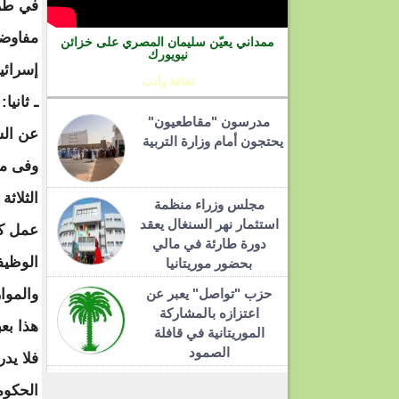
في طرد
مفاوضا
ممداني يعيّن سليمان المصري على خزائن
نيويورك
إسرائيل
ثقافة وأدب
ـ ثاني
مدرسون "مقاطعيون"
عن الش
يحتجون أمام وزارة التربية
الثلاثة
مجلس وزراء منظمة
استثمار نهر السنغال يعقد
عمل كي
دورة طارئة في مالي
الوظيفة
بحضور موريتانيا
حزب "تواصل" يعبر عن
والموار
اعتزازه بالمشاركة
هذا بعب
الموريتانية في قافلة
الصمود
فلا يد
الحكوم