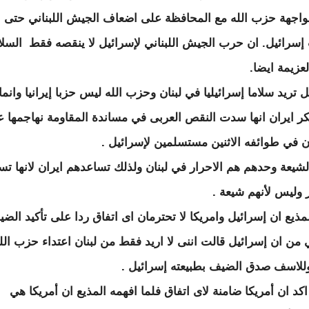
اجهة حزب الله مع المحافظة على اضعاف الجيش اللبناني حتى ل
إسرائيل. ان حرب الجيش اللبناني لإسرائيل لا ينقصه فقط السلا
لعزيمة ايضا.
 تريد سلاما إسرائيليا في لبنان وحزب الله ليس حزبا إيرانيا وانما
ر ايران انها سدت النقص العربى في مساندة المقاومة نهاجمها 
ان في طوائفه الاثنين مستسلمين لإسرائيل .
لشيعة وحدهم هم الاحرار في لبنان ولذلك تساعدهم ايران لانها تس
ر وليس لأنهم شيعة .
لمذيع ان إسرائيل وامريكا لا تحترمان اى اتفاق ردا على تأكيد الض
ني من ان إسرائيل قالت اننى لا اريد فقط من لبنان اعتداء حزب الل
وللاسف صدق الضيف بطبيعته إسرائيل .
اكد ان أمريكا ضامنة لاى اتفاق فلما افهمه المذيع ان أمريكا هي