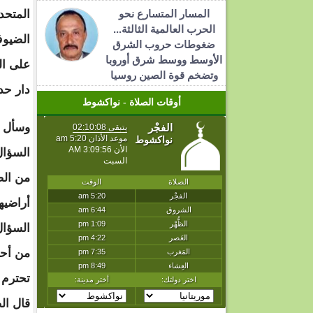
المسار المتسارع نحو
المتحد
الحرب العالمية الثالثة...
الضيوف 
ضغوطات حروب الشرق
الأوسط ووسط شرق أوروبا
على ال
وتضخم قوة الصين روسيا
دار حد
أوقات الصلاة - نواكشوط
وسأل ال
السؤال
من الض
أراضيها
السؤال 
من أحم
تحترم إ
قال ال