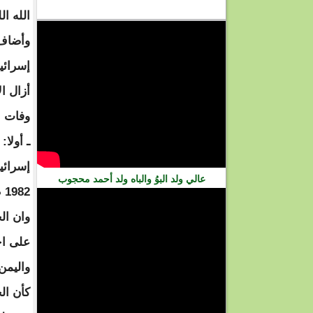
فيديو
الله الل
وأضاف 
أزال ال
وفات ا
ـ أولا:
إسرائي
عالي ولد البوُ والباه ولد أحمد محجوب
1982 م.
وان ال
على اخ
واليمن
كأن ال