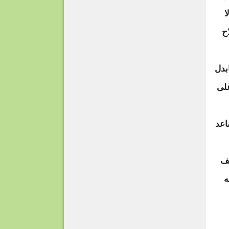
ا
ح
بدل
على
اعد
يف
ه