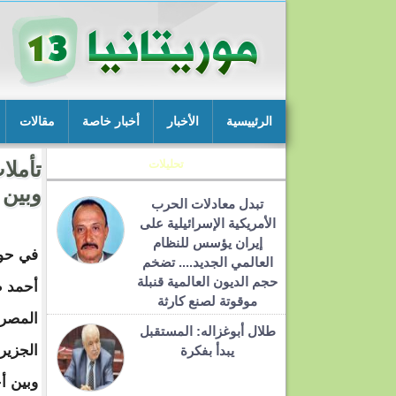
الرئييسية
الأخبار
أخبار خاصة
مقالات
تحليلات
تأملا
وبين 
تبدل معادلات الحرب
الأمريكية الإسرائيلية على
إيران يؤسس للنظام
في حوا
العالمي الجديد.... تضخم
حجم الديون العالمية قنبلة
أحمد ط
موقوتة لصنع كارثة
المصرى
طلال أبوغزاله: المستقبل
الجزير
يبدأ بفكرة
وبين أ