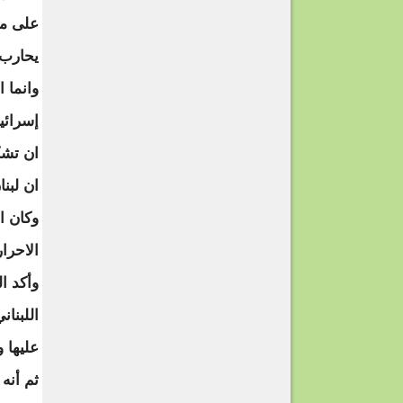
على مو
يحارب 
وانما ا
إسرائيل
ان تشك
ان لبن
وكان ا
الاحرا
وأكد ا
اللبنا
عليها 
ثم أنه 