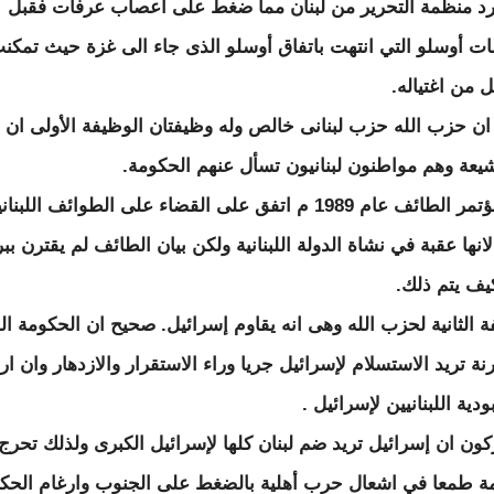
 منظمة التحرير من لبنان مما ضغط على أعصاب عرفات فقبل
ت أوسلو التي انتهت باتفاق أوسلو الذى جاء الى غزة حيث تمكن
 من اغتياله.
ا: ان حزب الله حزب لبنانى خالص وله وظيفتان الوظيفة الأولى ان ي
يعة وهم مواطنون لبنانيون تسأل عنهم الحكومة.
وفى مؤتمر الطائف عام 1989 م اتفق على القضاء على الطوائف اللبنان
 لانها عقبة في نشاة الدولة اللبنانية ولكن بيان الطائف لم يقترن بب
ف يتم ذلك.
 الثانية لحزب الله وهى انه يقاوم إسرائيل. صحيح ان الحكومة اللب
نة تريد الاستسلام لإسرائيل جريا وراء الاستقرار والازدهار وان ار
ودية اللبنانيين لإسرائيل .
ركون ان إسرائيل تريد ضم لبنان كلها لإسرائيل الكبرى ولذلك تحرج
ة طمعا في اشعال حرب أهلية بالضغط على الجنوب وارغام الحك