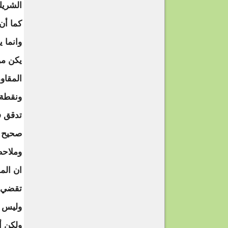
الشريك
كما أن
يكن من
المقاوم
ونقطة 
تدقق ف
صحيح .
وملاحظ
ان الم
تقضي ب
وليس ل
ولكن أ