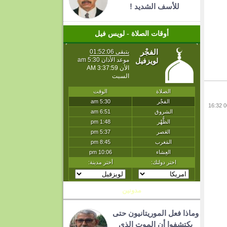
للأسف الشديد !
أوقات الصلاة - لويس فيل
مدونين
وماذا فعل الموريتانيون حتى
يكتشفوا أن الموت الذي