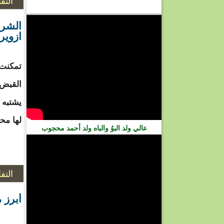
التف
فيديو
الشرط
ازوير
تمكنت 
القبض 
يشتبه 
لها مح
عالي ولد البوُ والباه ولد أحمد محجوب
التف
أبرز 