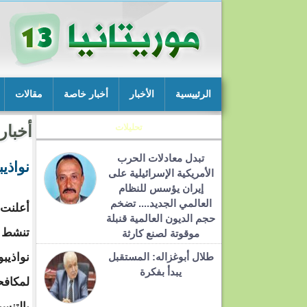
الرئييسية
الأخبار
أخبار خاصة
مقالات
تحليلات
أخبار
تبدل معادلات الحرب
نواذيبو
الأمريكية الإسرائيلية على
إيران يؤسس للنظام
العالمي الجديد.... تضخم
أعلنت 
حجم الديون العالمية قنبلة
تنشط ف
موقوتة لصنع كارثة
طلال أبوغزاله: المستقبل
نواذيب
يبدأ بفكرة
لمكافح
بالتنسي