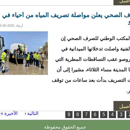
اصيل
 الصحي يعلن مواصلة تصريف المياه من أحياء في
أربعاء, 2026-06-24 19:02
لمكتب الوطني للصرف الصحي إن
لفنية واصلت تدخلاتها الميدانية في
روصو عقب التساقطات المطرية التي
المدينة مساء الثلاثاء، مشيرا إلى أن
 التصريف بدأت بعد ساعات من توقف
.
اصيل
ت
…
التالية ›
الأخيرة »
9
8
7
6
5
4
3
جميع الحقوق محفوظة