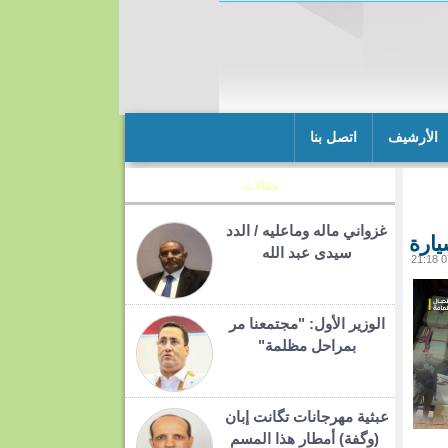
الأرشيف
اتصل بنا
مقالات
غزواني ماله وماعليه / الدد
سيدى عبد الله
الوزير الأول: "مجتمعنا مر
بمراحل مظلمة"
عبثية مهرجانات تگانت إبان
(وگفة) أمطار هذا المسم