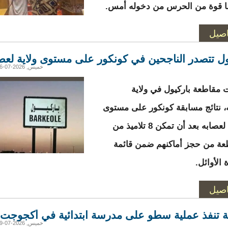
ا قوة من الحرس من دخوله أمس.
اصيل
ول تتصدر الناجحين في كونكور على مستوى ولاية لعص
خميس, 2026-07-16 19:43
مقاطعة باركيول في ولاية
، نتائج مسابقة كونكور على مستوى
الولاية لعصابه بعد أن تمكن 8 تلاميذ من
عة من حجز أماكنهم ضمن قائمة
الأوائل.
اصيل
 تنفذ عملية سطو على مدرسة ابتدائية في أكجوجت
خميس, 2026-07-09 17:02