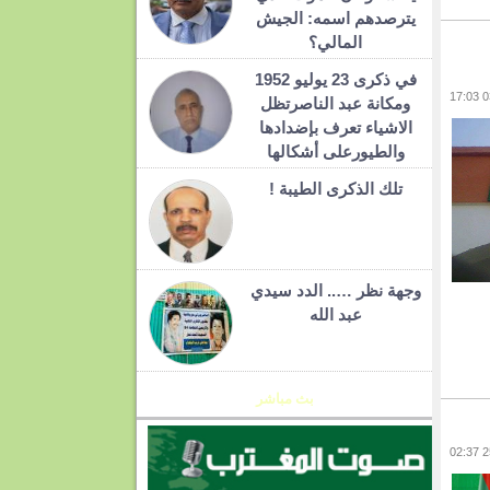
يترصدهم اسمه: الجيش
المالي؟
في ذكرى 23 يوليو 1952
ومكانة عبد الناصرتظل
الاشياء تعرف بإضدادها
والطيورعلى أشكالها
تلك الذكرى الطيبة !
وجهة نظر ….. الدد سيدي
عبد الله
بث مباشر