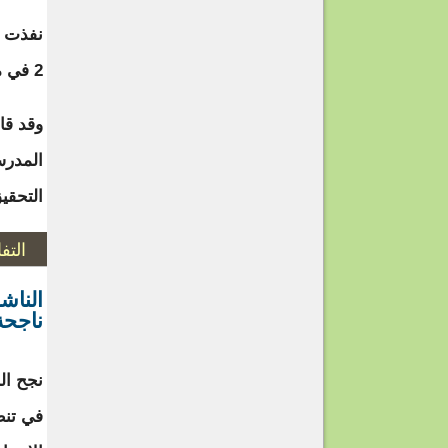
نفذت ع
2 في مدينة أكجوجت عاصمة ولاية إنشيري.
وقد قا
المدر
التحقي
التف
الناش
ناجحة
نجح ال
في تنظ