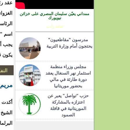
عقد رئ
الغزوا
ممداني يعيّن سليمان المصري على خزائن
نيويورك
الرئاس
ثقافة وأدب
اسم "ق
مدرسون "مقاطعيون"
يجب أن
يحتجون أمام وزارة التربية
يكون قا
مجلس وزراء منظمة
التف
استثمار نهر السنغال يعقد
دورة طارئة في مالي
مريم 
بحضور موريتانيا
حزب "تواصل" يعبر عن
اعتزازه بالمشاركة
أكدت ا
الموريتانية في قافلة
الشيخ 
الصمود
البرلم