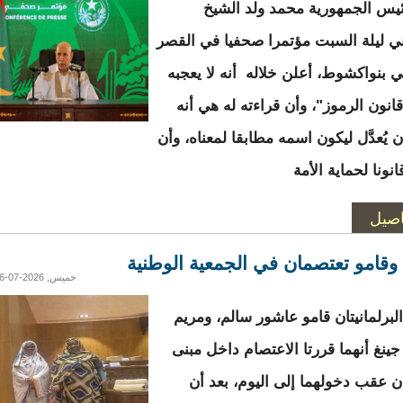
يس الجمهورية محمد ولد الشيخ
ني ليلة السبت مؤتمرا صحفيا في القصر
ي بنواكشوط، أعلن خلاله أنه لا يعجبه
انون الرموز"، وأن قراءته له هي أنه
 يُعدَّل ليكون اسمه مطابقا لمعناه، وأن
نونا لحماية الأمة
اصيل
وقامو تعتصمان في الجمعية الوطنية
خميس, 2026-07-16 19:47
لبرلمانيتان قامو عاشور سالم، ومريم
جينغ أنهما قررتا الاعتصام داخل مبنى
ان عقب دخولهما إلى اليوم، بعد أن