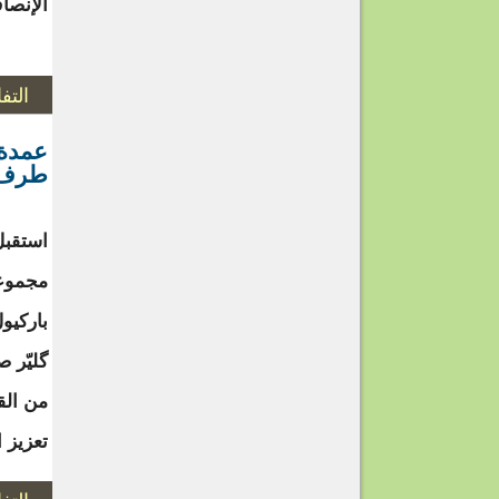
الإنصا
التف
عمدة 
طرف 
استقبل
مجموعة
باركيو
گليّر 
من الق
تعزيز 