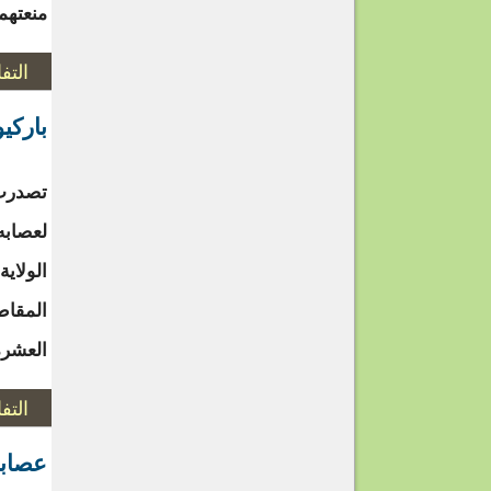
منعتهم
التف
باركي
تصدرت 
لعصابه
المقاط
العشرة 
التف
عصابة