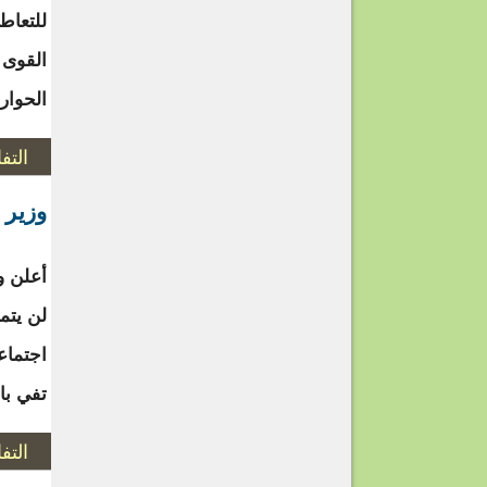
للتعاط
القوى 
الحوار
التف
وزير ا
أعلن و
لن يتم
اجتماع
تفي بال
التف