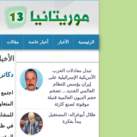
الرئييسية
الأخبار
أخبار خاصة
مقالات
تحليلات
الأخبا
تبدل معادلات الحرب
دكاتر
الأمريكية الإسرائيلية على
إيران يؤسس للنظام
العالمي الجديد.... تضخم
اجتمع 
حجم الديون العالمية قنبلة
المتعا
موقوتة لصنع كارثة
طلال أبوغزاله: المستقبل
للمشار
يبدأ بفكرة
في ظل 
المؤسس