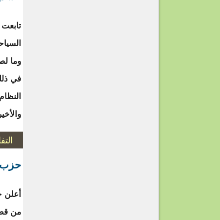
تابعت 
السياحة
وما لص
في ذلك
النظام 
والأخير
التف
حزب ا
أعلن ح
من قطب