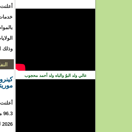
فيديو
أعلنت 
خدمات 
بالموا
الولايا
وذلك ا
التف
عالي ولد البوُ والباه ولد أحمد محجوب
موريتا
أعلنت 
.3
26