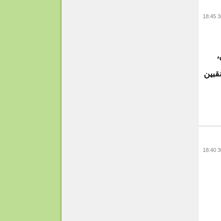
،
قبين