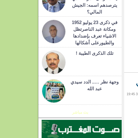
يترصدهم اسمه: الجيش
المالي؟
في ذكرى 23 يوليو 1952
ومكانة عبد الناصرتظل
الاشياء تعرف بإضدادها
والطيورعلى أشكالها
تلك الذكرى الطيبة !
ي
وجهة نظر ….. الدد سيدي
عبد الله
بث مباشر