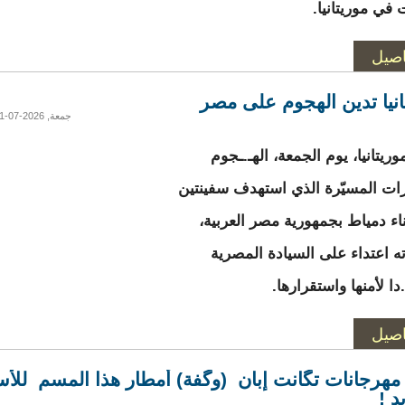
 في موريتانيا.
اصيل
انيا تدين الهجوم على مصر
جمعة, 2026-07-31 19:29
ريتانيا، يوم الجمعة، الهـ.ـجوم
رات المسيّرة الذي استهدف سفينتين
اء دمياط بجمهورية مصر العربية،
ته اعتداء على السيادة المصرية
ا لأمنها واستقرارها.
اصيل
 مهرجانات تگانت إبان (وگفة) أمطار هذا المسم لل
د !