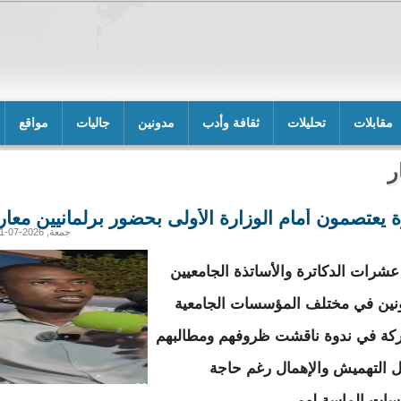
مقابلات
تحليلات
ثقافة وأدب
مدونين
جاليات
مواقع
ر
ة يعتصمون أمام الوزارة الأولى بحضور برلمانيين معا
جمعة, 2026-07-31 20:03
عشرات الدكاترة والأساتذة الجامعيين
ونين في مختلف المؤسسات الجامعية
كة في ندوة ناقشت ظروفهم ومطالبهم
التهميش والإهمال رغم حاجة
ات الماسة لهم.