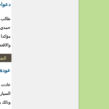
دعوات
طالب ر
حمدي و
مؤكدا أ
والاقت
التف
عودة 
عادت إ
السيار
وذلك ر