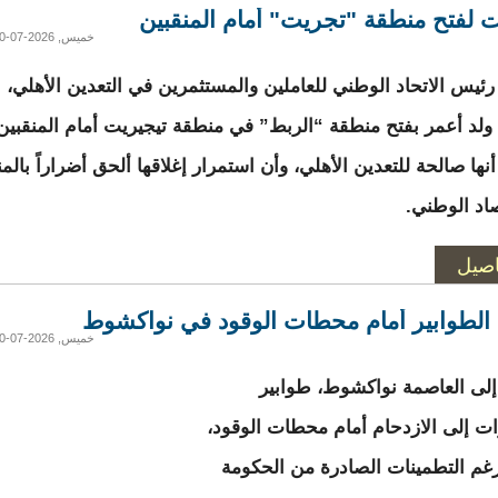
 لفتح منطقة "تجريت" أمام المنقبين
خميس, 2026-07-30 18:45
ئيس الاتحاد الوطني للعاملين والمستثمرين في التعدين الأهلي،
لد أعمر بفتح منطقة “الربط” في منطقة تيجيريت أمام المنقبين
نها صالحة للتعدين الأهلي، وأن استمرار إغلاقها ألحق أضراراً بالمن
صاد الوطني.
اصيل
الطوابير أمام محطات الوقود في نواكشوط
خميس, 2026-07-30 18:40
لى العاصمة نواكشوط، طوابير
ات إلى الازدحام أمام محطات الوقود،
غم التطمينات الصادرة من الحكومة