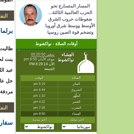
المسار المتسارع نحو
الحرب العالمية الثالثة...
التف
ضغوطات حروب الشرق
الأوسط ووسط شرق أوروبا
برلما
وتضخم قوة الصين روسيا
أوقات الصلاة - نواكشوط
طالبت 
بنت لح
عبد ال
حل عاج
مردفة 
التف
سفارة