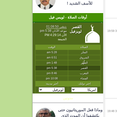
للأسف الشديد !
أوقات الصلاة - لويس فيل
مدونين
وماذا فعل الموريتانيون حتى
يكتشفوا أن الموت الذي