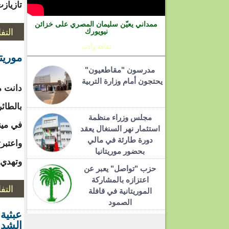
تازيازت
ممداني يعيّن سليمان المصري على خزائن
التف
نيويورك
ثقافة وأدب
موريت
مدرسون "مقاطعيون"
يحتجون أمام وزارة التربية
دانت مو
بالطائ
مجلس وزراء منظمة
في مين
استثمار نهر السنغال يعقد
دورة طارئة في مالي
واعتبر
بحضور موريتانيا
وتهدي.د
حزب "تواصل" يعبر عن
اعتزازه بالمشاركة
التف
الموريتانية في قافلة
الصمود
عبثية
الشدي