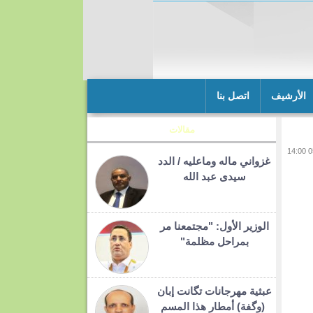
الأرشيف
اتصل بنا
مقالات
غزواني ماله وماعليه / الدد
سيدى عبد الله
الوزير الأول: "مجتمعنا مر
بمراحل مظلمة"
عبثية مهرجانات تگانت إبان
(وگفة) أمطار هذا المسم