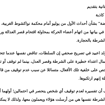
انية بتقديم
كاذبة
ضة" بشأن أحداث الأول من يوليو أمام محكمة نواكشوط الغربية، 
 في بيانها من اتهام أعضاء الحركة بمحاولة اقتحام قصر العدالة و
الشرطة بالحجارة.
لد اعبيد في تصريح صحفي إن السلطات، تناقض نفسها عندما تت
ال اعتداء خطيرة على الشرطة وقصر العدل، بينما لم توقف أو ت
 على خلفية تلك الأفعال، متسائلا عن سبب عدم توقيف من قا
 إنهم ارتكبوها.
أن تفسيره لعدم توقيف أي شخص ينحصر في احتمالين؛ أولهما أ
لشرطة نفسها هي من أرسلت هؤلاء ويعملون معها، ولذلك لا يمكنه