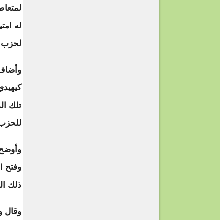
لمتعاط
له امت
لحزب س
وأضاف 
كيهيدي 
تلك ال
للحزب 
وأوضح 
وفتح ا
ذلك ال
وقال و