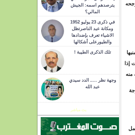
رجحه
يترصدهم اسمه: الجيش
المالي؟
في ذكرى 23 يوليو 1952
ومكانة عبد الناصرتظل
الاشياء تعرف بإضدادها
والطيورعلى أشكالها
تلك الذكرى الطيبة !
بها
 إذا
 منه
وجهة نظر ….. الدد سيدي
عبد الله
جة
بث مباشر
مل