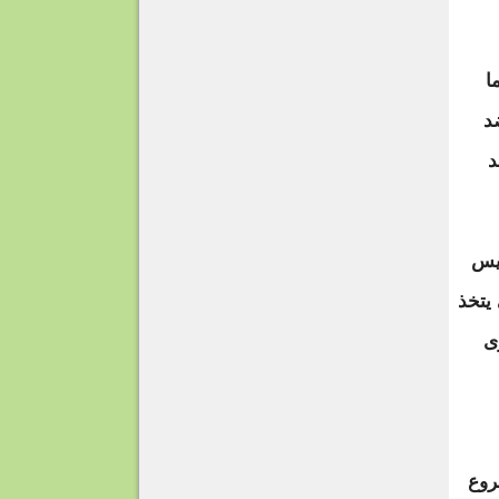
ا
د
د
ئيس
يتخذ
ى
روع