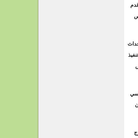
قدم
ص
حداث
نفيذ
ص
اسي
ن
ج