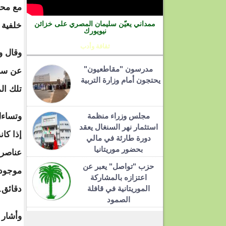
مع محا
ممداني يعيّن سليمان المصري على خزائن
خلفية 
نيويورك
ثقافة وأدب
وقال ول
مدرسون "مقاطعيون"
عن سبب
يحتجون أمام وزارة التربية
تلك ال
مجلس وزراء منظمة
وتساءل
استثمار نهر السنغال يعقد
إذا كا
دورة طارئة في مالي
بحضور موريتانيا
عناصر 
حزب "تواصل" يعبر عن
موجودي
اعتزازه بالمشاركة
الموريتانية في قافلة
دقائق.
الصمود
وأشار 