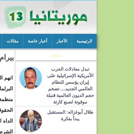
الرئييسية
الأخبار
أخبار خاصة
مقالات
تحليلات
بيرام
تبدل معادلات الحرب
الأمريكية الإسرائيلية على
اتهم ال
إيران يؤسس للنظام
البرلم
العالمي الجديد.... تضخم
حجم الديون العالمية قنبلة
منظمة 
موقوتة لصنع كارثة
الحقوق
طلال أبوغزاله: المستقبل
يبدأ بفكرة
الداه ا
الشرط