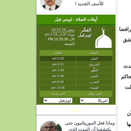
للأسف الشديد !
أوقات الصلاة - لويس فيل
رافضا
رشق
حدث
حاكم
لت
مدونين
ن
وماذا فعل الموريتانيون حتى
ا
يكتشفوا أن الموت الذي