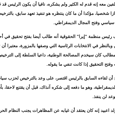
فين معه إنه قدم له الكثير ولم يشكره، نافيا أن يكون الرئيس قد 
يازا شخصيا، مؤكدا أن ما كان ينتظره هو تنفيذ تعهد سابق، بالترخي
ياسي وفتح المجال الديمقراطي.
رئيس منظمة "إيرا" الحقوقية أنه طالب أيضا بفتح تحقيق في أ
وبالنظر في الانتخابات الرئاسية التي وصفها بالمزورة، معتبرا أن ت
مطالب كان سيخدم المصالحة الوطنية، داعيا السلطة إلى الترخي
وفتح التحقيق إذا كانت تنفي ما يقوله.
أن لقاءه السابق بالرئيس اقتصر، على وعد بالترخيص لحزب سي
لديمقراطية، وهو ما دفعه إلى شكره آنذاك، قبل أن يقتنع لاحقا، بأ
وعد لن ينفذ.
لد اعبيد إنه كان يعتقد أن غيابه عن المظاهرات يجنب النظام الحر