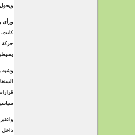
ويحول 
ورأى ول
كانت، 
حركة إ
يسيطر 
وشبه و
السنغا
قرارات
سياسية
واعتبر
داخل ا