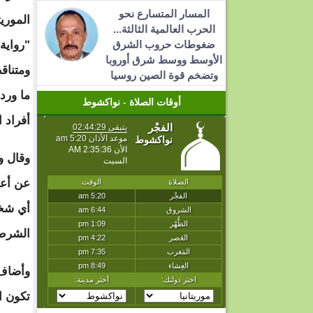
المسار المتسارع نحو
الموريت
الحرب العالمية الثالثة...
ضغوطات حروب الشرق
"رواية 
الأوسط ووسط شرق أوروبا
ومتناق
وتضخم قوة الصين روسيا
ما ورد
أوقات الصلاة - نواكشوط
أفراد 
وقال و
عن أعم
أي شخص
الشرطة
وأضاف 
تكون ا