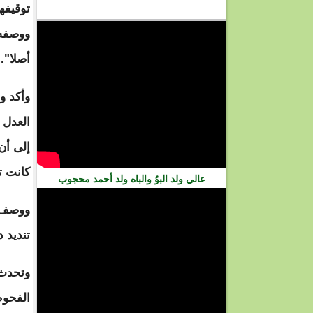
توقيفهم
فيديو
ووصفه 
أصلا".
وأكد و
العدل 
إلى أن
كانت ت
عالي ولد البوُ والباه ولد أحمد محجوب
ووصف و
تنديد 
وتحدث 
الفحوص