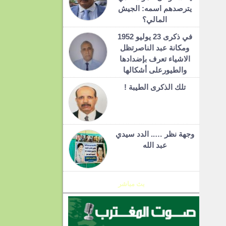
يترصدهم اسمه: الجيش
المالي؟
في ذكرى 23 يوليو 1952
ومكانة عبد الناصرتظل
الاشياء تعرف بإضدادها
والطيورعلى أشكالها
تلك الذكرى الطيبة !
وجهة نظر ….. الدد سيدي
عبد الله
بث مباشر