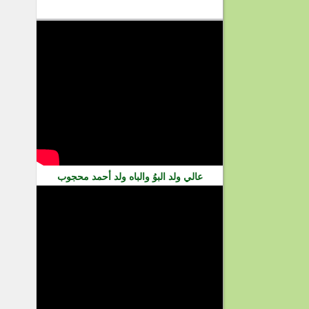
فيديو
عالي ولد البوُ والباه ولد أحمد محجوب