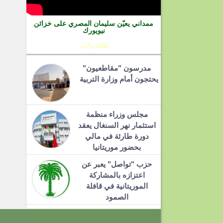
ممداني يعيّن سليمان المصري على خزائن
نيويورك
ثقافة وأدب
مدرسون "مقاطعيون"
يحتجون أمام وزارة التربية
مجلس وزراء منظمة
استثمار نهر السنغال يعقد
دورة طارئة في مالي
بحضور موريتانيا
حزب "تواصل" يعبر عن
اعتزازه بالمشاركة
الموريتانية في قافلة
الصمود