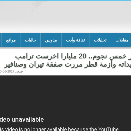
مقابلات
تحليلات
ثقافة وأدب
مدونين
جاليات
مواقع
حصار خمس نجوم.. 20 مليارا اخرست ترامب
داته وأزمة قطر مررت صفقة تيران وصنافير
جمعة, 2017-06-16 23:35