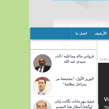
الأرشيف
اتصل بنا
مقالات
غزواني ماله وماعليه / الدد
سيدى عبد الله
الوزير الأول: "مجتمعنا مر
بمراحل مظلمة"
عبثية مهرجانات تگانت إبان
(وگفة) أمطار هذا المسم