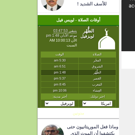
للأسف الشديد !
أوقات الصلاة - لويس فيل
T
مدونين
وماذا فعل الموريتانيون حتى
يكتشفوا أن الموت الذي