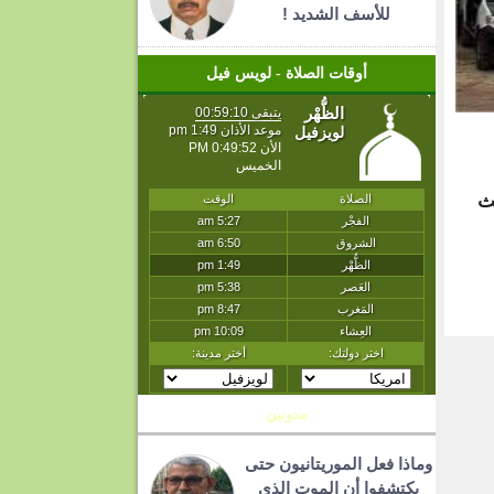
للأسف الشديد !
أوقات الصلاة - لويس فيل
ري، حيث
T
مدونين
وماذا فعل الموريتانيون حتى
يكتشفوا أن الموت الذي