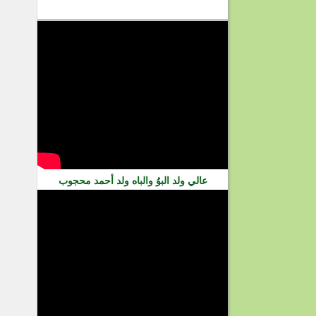
فيديو
عالي ولد البوُ والباه ولد أحمد محجوب