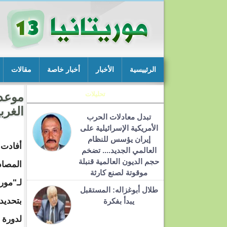
الرئييسية
الأخبار
أخبار خاصة
مقالات
تحليلات
موعد 
الغرب
تبدل معادلات الحرب
الأمريكية الإسرائيلية على
إيران يؤسس للنظام
أفادت
العالمي الجديد.... تضخم
حجم الديون العالمية قنبلة
المصاد
موقوتة لصنع كارثة
طلال أبوغزاله: المستقبل
بتحديد
يبدأ بفكرة
لدورة 