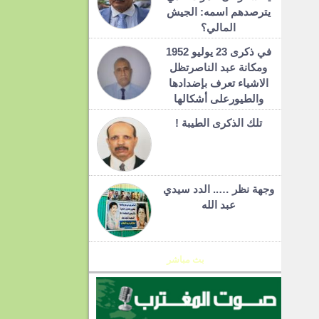
يترصدهم اسمه: الجيش
المالي؟
في ذكرى 23 يوليو 1952
ومكانة عبد الناصرتظل
الاشياء تعرف بإضدادها
والطيورعلى أشكالها
تلك الذكرى الطيبة !
وجهة نظر ….. الدد سيدي
عبد الله
بث مباشر