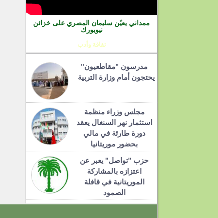
ممداني يعيّن سليمان المصري على خزائن
نيويورك
ثقافة وأدب
مدرسون "مقاطعيون"
يحتجون أمام وزارة التربية
مجلس وزراء منظمة
استثمار نهر السنغال يعقد
دورة طارئة في مالي
بحضور موريتانيا
حزب "تواصل" يعبر عن
اعتزازه بالمشاركة
الموريتانية في قافلة
الصمود