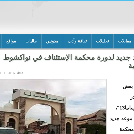
مقابلات
تحليلات
ثقافة وأدب
مدونين
جاليات
مواقع
جديد لدورة محكمة الإستئناف في نواكشوط
ية
ثلاثاء, 2016-06-21 14:44
 بعض
ر
لـ"موريتانيا13"،
 موعد جديد
محكمة