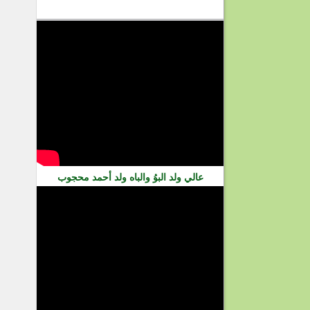
فيديو
عالي ولد البوُ والباه ولد أحمد محجوب