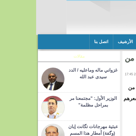
الأرشيف
اتصل بنا
 من
مقالات
غزواني ماله وماعليه / الدد
سيدى عبد الله
 من
 سعرهم
الوزير الأول: "مجتمعنا مر
بمراحل مظلمة"
عبثية مهرجانات تگانت إبان
(وگفة) أمطار هذا المسم