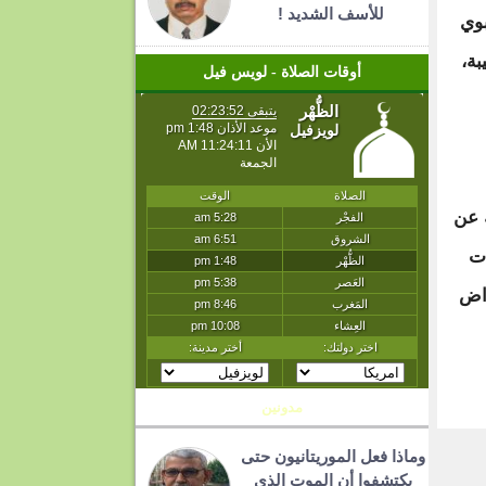
للأسف الشديد !
بوي
بة،
أوقات الصلاة - لويس فيل
 عن
ات
راض
T
مدونين
وماذا فعل الموريتانيون حتى
يكتشفوا أن الموت الذي