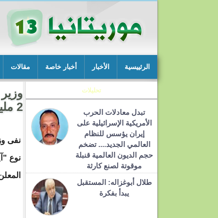
الرئييسية
الأخبار
أخبار خاصة
مقالات
تحليلات
وزير 
2 مليون أوقية
تبدل معادلات الحرب
الأمريكية الإسرائيلية على
إيران يؤسس للنظام
نفى وز
العالمي الجديد.... تضخم
حجم الديون العالمية قنبلة
موقوتة لصنع كارثة
المعلن
طلال أبوغزاله: المستقبل
يبدأ بفكرة