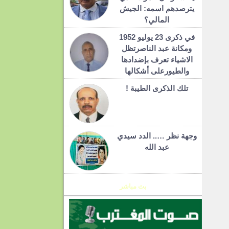
يترصدهم اسمه: الجيش
المالي؟
في ذكرى 23 يوليو 1952
ومكانة عبد الناصرتظل
الاشياء تعرف بإضدادها
والطيورعلى أشكالها
تلك الذكرى الطيبة !
وجهة نظر ….. الدد سيدي
عبد الله
بث مباشر