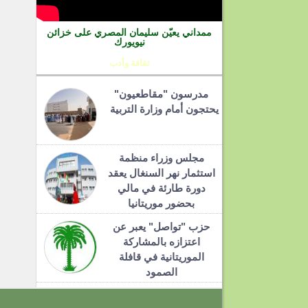
ممداني يعيّن سليمان المصري على خزائن
نيويورك
ثقافة وأدب
مدرسون "مقاطعيون"
يحتجون أمام وزارة التربية
مجلس وزراء منظمة
استثمار نهر السنغال يعقد
دورة طارئة في مالي
بحضور موريتانيا
حزب "تواصل" يعبر عن
اعتزازه بالمشاركة
الموريتانية في قافلة
الصمود