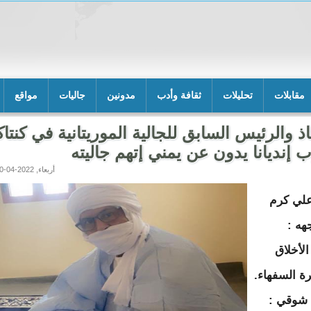
مقابلات
تحليلات
ثقافة وأدب
مدونين
جاليات
مواقع
اذ والرئيس السابق للجالية الموريتانية في كنتا
 إنديانا يدون عن يمني إتهم جاليته
أربعاء, 2022-04-20 01:06
لي كرم
جهه :
لأخلاق
ة السفهاء.
 شوقي :