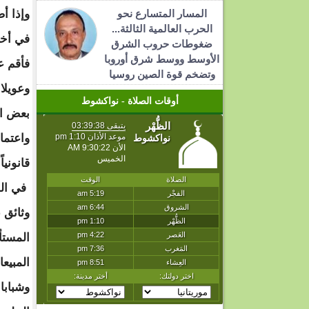
المسار المتسارع نحو
وإذا أ
الحرب العالمية الثالثة...
في أخلا
ضغوطات حروب الشرق
الأوسط ووسط شرق أوروبا
فأقم ع
وتضخم قوة الصين روسيا
وعويلا.
أوقات الصلاة - نواكشوط
بعض ال
واعتما
قانونيا
في الو
وثائق 
المستأ
المبيعا
وشبابا