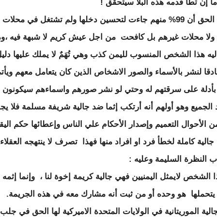
ما إن تطأ قدمه هذه البلا سيتحقق !
والحق الحق أن 99% منهم جاءت لتحسين دخلها ولم تشتغل في محلات
ولا محلات غيرهم بل كافحت من اجل عيش كريم لا شبهة فيه ،وم
يه هذا الشخص المنسوب لليمن كذب وهي تُهَمٌ لا يملك عليها دليل
دقا لنشر بالأسماء والصور الاشخاص الذين كان يتعامل معهم ويأت
بأدلة على سرقتهم له وحتي لو نشر صورهم واسماءهم سيكونون قل
الجميع وهو أولهم أنه أرتكب إثما ضد جالية شريفة مسلمة فلا يج
ن الأحوال التعميم وإصدار الأحكام علي الناس وإعطائها حكم اليق
جالية كاملة لخطأ فرد او افراد منها فهذا تصرف لا ينتهجه العقلاء
 النظرة السليمة وعليه :
ا الشخص لايمثل اليمنيين فهي جالية كريمة إخوة لنا ، وإنما إثمه 
 يتحملها هو وحده أو من ثبت أنه مشارك معه في هذه الجريمة.
لجالية الموريتانية في الولايات المتحدة الاميركية لها الحق في جلب