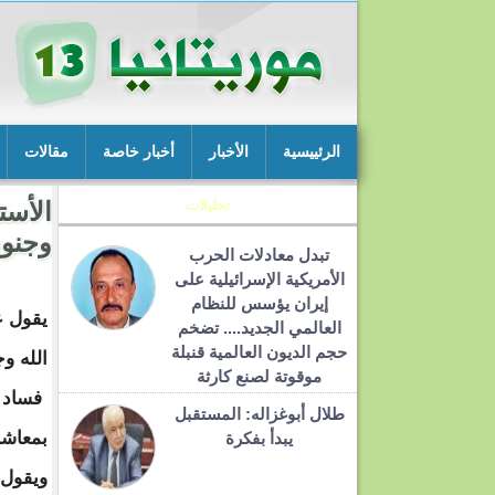
الرئييسية
الأخبار
أخبار خاصة
مقالات
تحليلات
الأست
وجنوب
تبدل معادلات الحرب
الأمريكية الإسرائيلية على
إيران يؤسس للنظام
يقول ع
العالمي الجديد.... تضخم
حجم الديون العالمية قنبلة
الله و
موقوتة لصنع كارثة
فساد ا
طلال أبوغزاله: المستقبل
بمعاشر
يبدأ بفكرة
ويقول