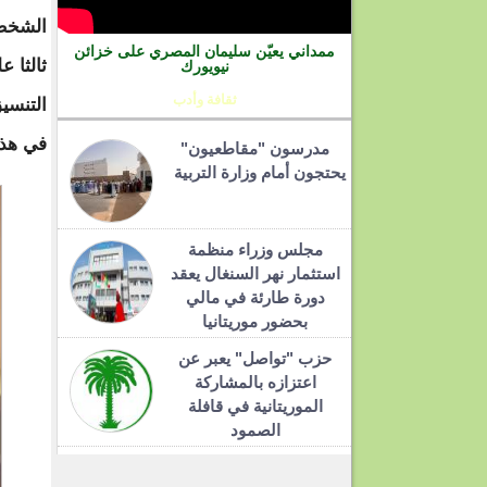
الشخص ل
ممداني يعيّن سليمان المصري على خزائن
ثالثا ع
نيويورك
ثقافة وأدب
التنسي
في هذه 
مدرسون "مقاطعيون"
يحتجون أمام وزارة التربية
مجلس وزراء منظمة
استثمار نهر السنغال يعقد
دورة طارئة في مالي
بحضور موريتانيا
حزب "تواصل" يعبر عن
اعتزازه بالمشاركة
الموريتانية في قافلة
الصمود