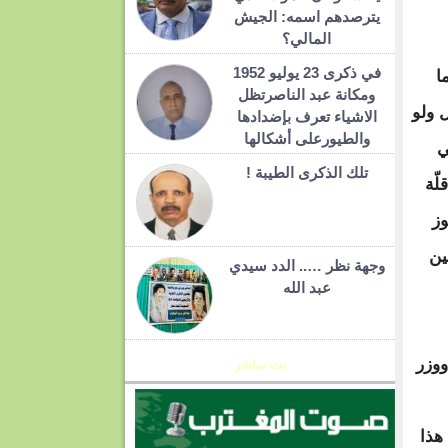
يترصدهم اسمه: الجيش
المالي؟
في ذكرى 23 يوليو 1952
ا
ومكانة عبد الناصرتظل
 ولو
الاشياء تعرف بإضدادها
والطيورعلى أشكالها
ي
تلك الذكرى الطيبة !
ّة
وز
ين
وجهة نظر ….. الدد سيدي
عبد الله
ووزر
بث مباشر
 هذا