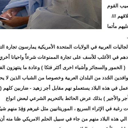
صيب القوم
قهم ///
ليهم مأتما
جاليات العربية في الولايات المتحدة الأمريكية يمارسون تجارة الت
دهم في الأغلب للأسف على تجارة الممنوعات شرعاً واحيانا أخري 
ً ( الخمور والسجائر وأشياء اخرى أكثر فتكا ) وعادة ما ينتهزون ا
افدين الجُدد من البلدان العربية وخصوصا من الشباب الذين لا ي
عمل في هذه البلاد يستعملو نهم مقابل أجر زهيد - ضاربين كلهم (
جر والأجير ) بذلك عرض الحائط بالتحريم الشرعي لبعض انواع
ت رغبة في الإثراء السريع ، الموريتانيين مثل غيرهم وَفِدَ منهم شيبً
 الي هذه البلاد منهم من جاء في سبيل الحلم الامريكي ظنا منه أن