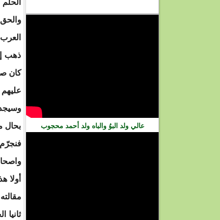
الحلم 
فيديو
العرب 
ذهب إل
كان صا
عليهم 
وسيجد 
بحال م
عالي ولد البوُ والباه ولد أحمد محجوب
فنجرّم 
واصحاب
أولا هذ
مقالته
ثانيا ا