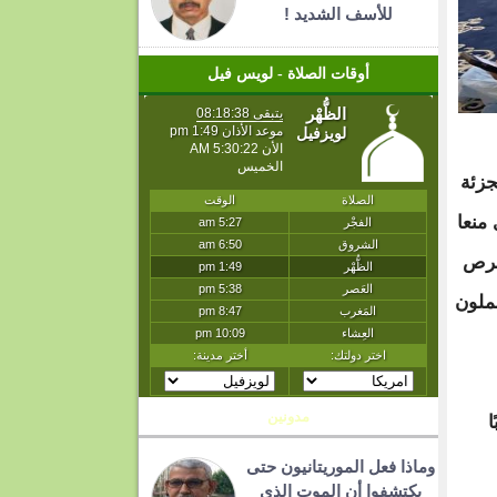
للأسف الشديد !
أوقات الصلاة - لويس فيل
جزئة
منعا
لفرص
حملون
مدونين
ا
وماذا فعل الموريتانيون حتى
يكتشفوا أن الموت الذي