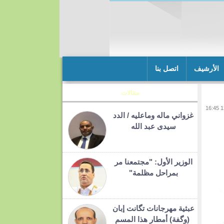
الأرشيف
اتصل بنا
مقالات
غزواني ماله وماعليه / الدد
سيدى عبد الله
الوزير الأول: "مجتمعنا مر
بمراحل مظلمة"
عبثية مهرجانات تگانت إبان
(وگفة) أمطار هذا المسم