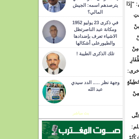
يترصدهم اسمه: الجيش
المالي؟
في ذكرى 23 يوليو 1952
ومكانة عبد الناصرتظل
الاشياء تعرف بإضدادها
والطيورعلى أشكالها
تلك الذكرى الطيبة !
وجهة نظر ….. الدد سيدي
عبد الله
بث مباشر