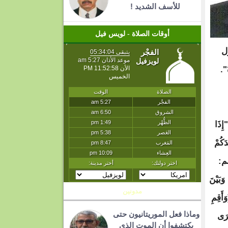
للأسف الشديد !
أوقات الصلاة - لويس فيل
(2): قال رسول
".
مدونين
وماذا فعل الموريتانيون حتى
يكتشفوا أن الموت الذي