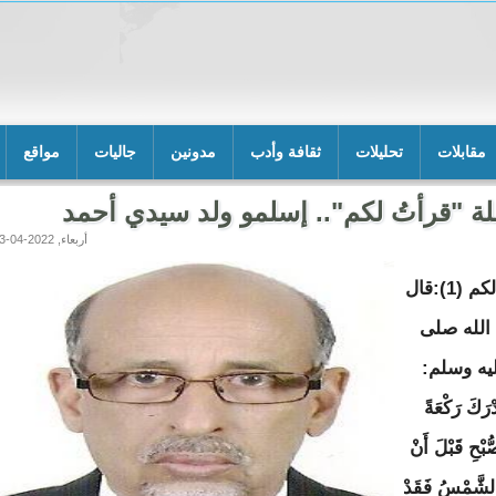
مقابلات
تحليلات
ثقافة وأدب
مدونين
جاليات
مواقع
 "قرأتُ لكم".. إسلمو ولد سيدي أحمد
أربعاء, 2022-04-13 16:45
قرأتُ لكم (1):قال
الله صلى
ليه وسلم:
رَكَ رَكْعَةً
بْحِ قَبْلَ أَنْ
الشَّمْسُ فَقَدْ