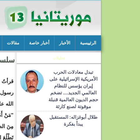
الرئييسية
الأخبار
أخبار خاصة
مقالات
تحليلات
سلسلة
تبدل معادلات الحرب
الأمريكية الإسرائيلية على
إيران يؤسس للنظام
رسول 
العالمي الجديد.... تضخم
حجم الديون العالمية قنبلة
الله ع
موقوتة لصنع كارثة
"مَنْ أَدْ
طلال أبوغزاله: المستقبل
يبدأ بفكرة
مِنَ الصُّ
تَطْلُعَ 