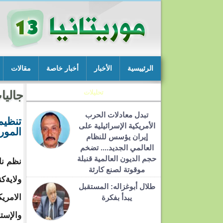
الرئييسية
الأخبار
أخبار خاصة
مقالات
تحليلات
جاليا
تبدل معادلات الحرب
تنظيم
الأمريكية الإسرائيلية على
المور
إيران يؤسس للنظام
العالمي الجديد.... تضخم
حجم الديون العالمية قنبلة
نظم نا
موقوتة لصنع كارثة
ولايةكن
طلال أبوغزاله: المستقبل
الامري
يبدأ بفكرة
والإست