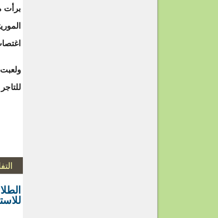
برأت م
الموري
اغتصا
ولعبت 
للتاجر
التف
للاست