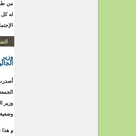
من طرف
له كل أ
الإجتما
التف
وزير 
الجالي
أصدرت 
الجمعة 
وزير ا
وضعية ج
و هذا 