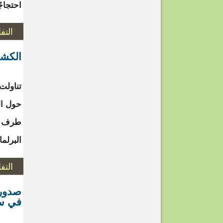
احتجاجً
التف
الكشف
تناولت
حول ال
طرف حز
البرلما
التف
صدور 
في سا