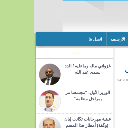
الأرشيف
اتصل بنا
مقالات
غزواني ماله وماعليه / الدد
ي
سيدى عبد الله
الوزير الأول: "مجتمعنا مر
بمراحل مظلمة"
عبثية مهرجانات تگانت إبان
(وگفة) أمطار هذا المسم