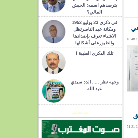
يترصدهم اسمه: الجيش
المالي؟
في ذكرى 23 يوليو 1952
في
ومكانة عبد الناصرتظل
الاشياء تعرف بإضدادها
والطيورعلى أشكالها
تلك الذكرى الطيبة !
وجهة نظر ….. الدد سيدي
عبد الله
بث مباشر
ق