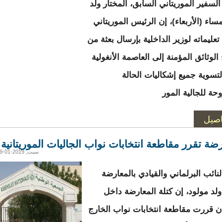
سفير الموريتاني السابق، المختار ولد
ساء (الأربعاء)، إن الرئيس الموريتاني
عليماته لوزير الداخلية بإرسال بعثة من
لوثائق المؤمنة إلى العاصمة الأنغولية
 لتسوية جميع إشكاليات الحالة
حة للجالية المور
اصيل
رضة تقرر مقاطعة انتخابات نواب الجاليات الموريتانية
سبت, 2019-01-19 15:20
نائب البرلماني والقيادي بالمعارضة
لد مولود، إن كتلة المعارضة داخل
ان قررت مقاطعة انتخابات نواب الخارج