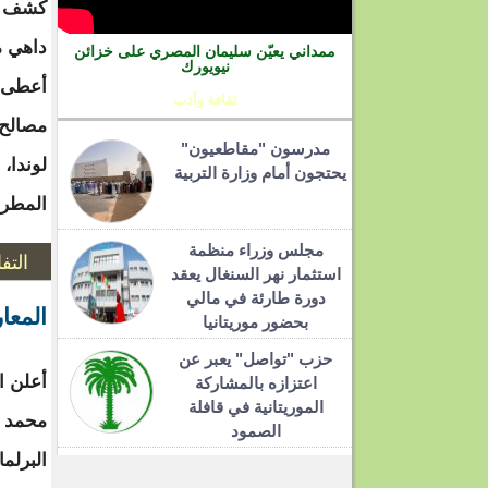
كشف ال
داهي م
ممداني يعيّن سليمان المصري على خزائن
نيويورك
أعطى ت
ثقافة وأدب
مصالح ا
مدرسون "مقاطعيون"
لوندا،
يحتجون أمام وزارة التربية
المطرو
مجلس وزراء منظمة
التف
استثمار نهر السنغال يعقد
دورة طارئة في مالي
المعا
بحضور موريتانيا
حزب "تواصل" يعبر عن
أعلن ال
اعتزازه بالمشاركة
الموريتانية في قافلة
محمد و
الصمود
البرلم