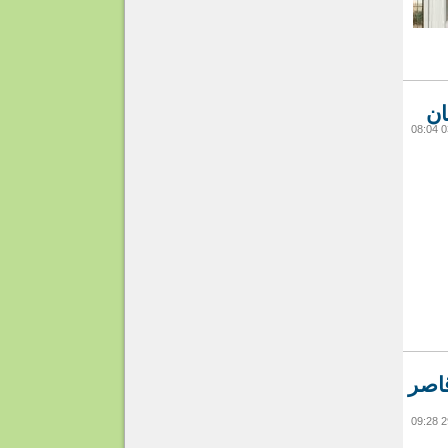
ان
قاصر