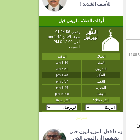
للأسف الشديد !
أوقات الصلاة - لويس فيل
مدونين
ن
وماذا فعل الموريتانيون حتى
يكتشفوا أن الموت الذي