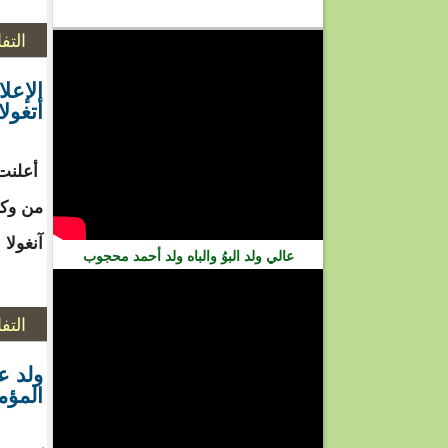
فيديو
التف
الإعل
أتغولا
أعلنت 
من وكا
آنغولا 
عالي ولد البوُ والباه ولد أحمد محجوب
التف
ولد ع
المؤمن