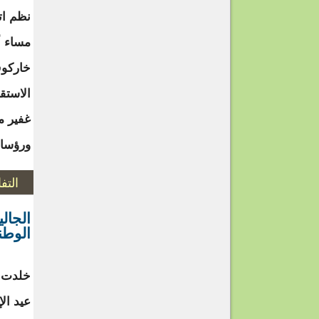
نظم اتح
الاستق
غفير من
ورؤساء
التف
الجال
الوطن
خلدت ال
عيد ال