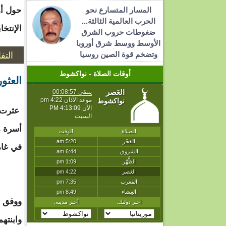
المسار المتسارع نحو
حول أه
الحرب العالمية الثالثة...
الإنتخا
ضغوطات حروب الشرق
الأوسط ووسط شرق أوروبا
التف
وتضخم قوة الصين روسيا
أوقات الصلاة - نواكشوط
العثو
عثرت ا
أسرة م
في غامب
ووفق م
وابنته