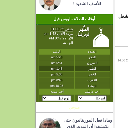
للأسف الشديد !
تشغل
أوقات الصلاة - لويس فيل
مدونين
وماذا فعل الموريتانيون حتى
يكتشفوا أن الموت الذي