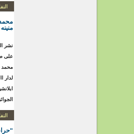
التف
محمد 
منينه 
نشر ال
على صف
محمد و
لدار اا
ابلانش
الجوائز
التف
"حراس