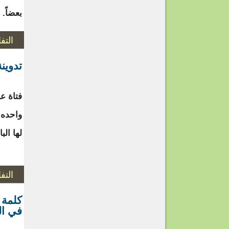
بعضاً. 
التف
تدوين
فتاة ع
واحده ل
لها ال
التف
كلمة 
في ال