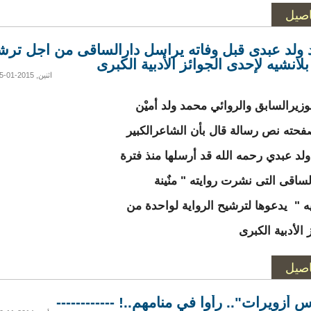
اصيل
ولد عبدى قبل وفاته يراسل دارالساقى من اجل ترش
بلانشيه لإحدى الجوائز الأدبية الكبرى
اثنين, 2015-01-05 02:30
وزيرالسابق والروائي محمد ولد أميْن
حته نص رسالة قال بأن الشاعرالكبير
لد عبدي رحمه الله قد أرسلها منذ فترة
لساقى التى نشرت روايته " منٌينة
يه " يدعوها لترشيح الرواية لواحدة من
 الأدبية الكبرى
اصيل
 أزويرات".. رأوا في منامهم..! ------------