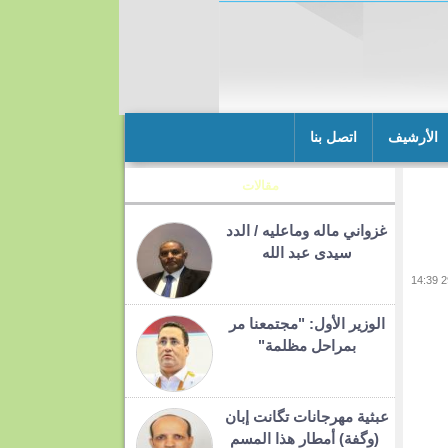
الأرشيف
اتصل بنا
مقالات
غزواني ماله وماعليه / الدد
سيدى عبد الله
الوزير الأول: "مجتمعنا مر
بمراحل مظلمة"
عبثية مهرجانات تگانت إبان
(وگفة) أمطار هذا المسم