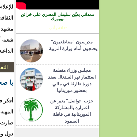
للإعلا
ممداني يعيّن سليمان المصري على خزائن
الثقاف
نيويورك
ثقافة وأدب
مشهدا 
شعبه أ
مدرسون "مقاطعيون"
يحتجون أمام وزارة التربية
الداعي
التف
مجلس وزراء منظمة
استثمار نهر السنغال يعقد
يا صح
دورة طارئة في مالي
بحضور موريتانيا
أفكر ف
حزب "تواصل" يعبر عن
اعتزازه بالمشاركة
المهنة
الموريتانية في قافلة
الصمود
صارت 
دول وم