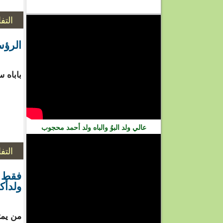
فيديو
التف
الرؤسا
باباه س
عالي ولد البوُ والباه ولد أحمد محجوب
التف
فقط مـ
ولدأك
من يمت