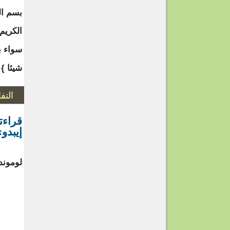
بسم الل
الكريم 
سواء بي
شيئا }
التف
قراءت
إيبدو
لوموند