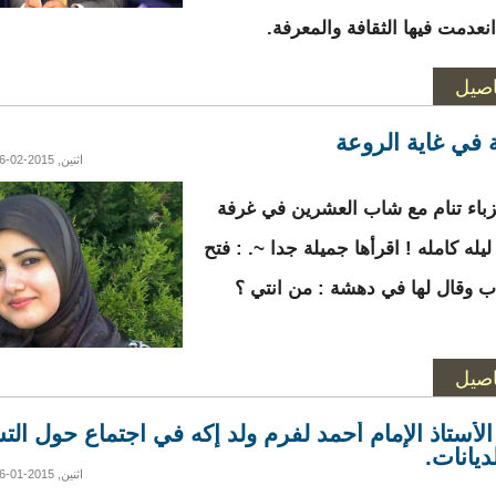
انعدمت فيها الثقافة والمعرفة.
اصيل
ة في غاية الروعة
اثنين, 2015-02-16 22:20
زباء تنام مع شاب العشرين في غرفة
يله كامله ! اقرأها جميلة جدا ~. : فتح
باب وقال لها في دهشة : من انتي ؟
اصيل
الأستاذ الإمام أحمد لفرم ولد إكه في اجتماع حول الت
ديانات.
اثنين, 2015-01-26 07:54