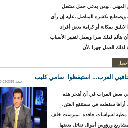
م المهني ..ومن يدعي حمل مشعل
ة ويصطنع تكشرة المناضل ،عليه إن رأى
لايليق بمكانة أو كرامة بعض أفراد
ن يتألم لذلك سرا ويعمل لتغيير الأسباب
ة لذلك العمل جهرا ،لأن
اصيل
افيي العرب... استيقظوا سامي كليب
جمعة, 2015-03-13 18:44
ي بعض المرات في أن أهجر هذه
. أراها سقطت في مستنقع الفتن.
مطية لسياسات حاقدة. تمترست خلف
شاريع ورؤوس أموال تقاتل بعضها