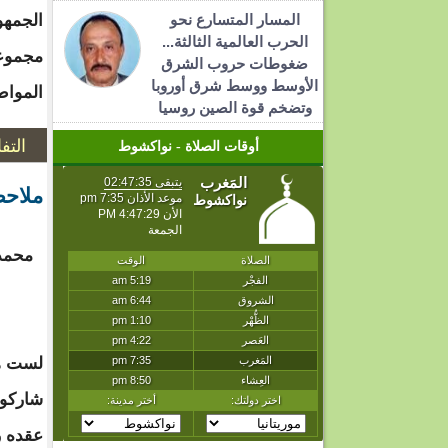
المسار المتسارع نحو
الجمهو
الحرب العالمية الثالثة...
مجموعة
ضغوطات حروب الشرق
الأوسط ووسط شرق أوروبا
المواط
وتضخم قوة الصين روسيا
التف
أوقات الصلاة - نواكشوط
ملاحظ
محمد "
لست هن
شاركوا
عقده ر