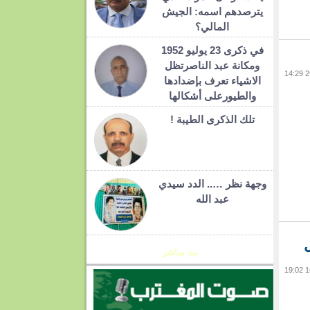
يترصدهم اسمه: الجيش
المالي؟
في ذكرى 23 يوليو 1952
ومكانة عبد الناصرتظل
الاشياء تعرف بإضدادها
والطيورعلى أشكالها
تلك الذكرى الطيبة !
وجهة نظر ….. الدد سيدي
عبد الله
ل
بث مباشر